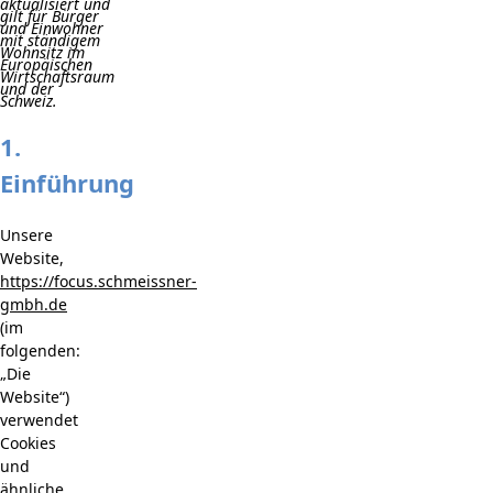
aktualisiert und
gilt für Bürger
und Einwohner
mit ständigem
Wohnsitz im
Europäischen
Wirtschaftsraum
und der
Schweiz.
1.
Einführung
Unsere
Website,
https://focus.schmeissner-
gmbh.de
(im
folgenden:
„Die
Website“)
verwendet
Cookies
und
ähnliche